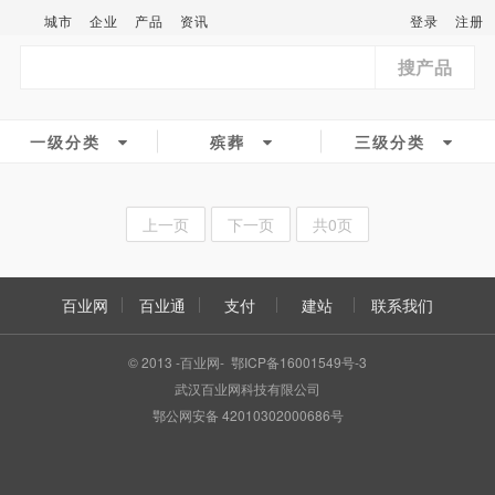
城市
企业
产品
资讯
登录
注册
搜产品
一级分类
殡葬
三级分类
上一页
下一页
共0页
百业网
百业通
支付
建站
联系我们
© 2013 -百业网- 鄂ICP备16001549号-3
武汉百业网科技有限公司
鄂公网安备 42010302000686号