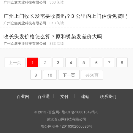
广州众鑫美业科技有限公司
363 阅读
广州上门收长发需要收费吗？3 公里内上门估价免费吗
广州众鑫美业科技有限公司
313 阅读
收长头发价格怎么算？原和烫染发差价大吗
广州众鑫美业科技有限公司
333 阅读
上一页
1
2
3
4
5
6
7
8
9
10
下一页
共50页
百业网
百业通
支付
建站
联系我们
© 2013 -百业网- 鄂ICP备16001549号-3
武汉百业网科技有限公司
鄂公网安备 42010302000686号