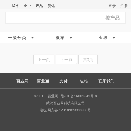
城市
企业
产品
资讯
登录
注册
搜产品
一级分类
搬家
业界
上一页
下一页
共0页
百业网
百业通
支付
建站
联系我们
© 2013 -百业网- 鄂ICP备16001549号-3
武汉百业网科技有限公司
鄂公网安备 42010302000686号