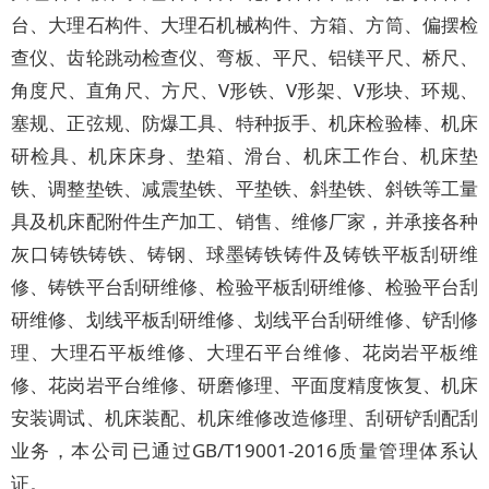
台、大理石构件、大理石机械构件、方箱、方筒、偏摆检
查仪、齿轮跳动检查仪、弯板、平尺、铝镁平尺、桥尺、
角度尺、直角尺、方尺、V形铁、V形架、V形块、环规、
塞规、正弦规、防爆工具、特种扳手、机床检验棒、机床
研检具、机床床身、垫箱、滑台、机床工作台、机床垫
铁、调整垫铁、减震垫铁、平垫铁、斜垫铁、斜铁等工量
具及机床配附件生产加工、销售、维修厂家，并承接各种
灰口铸铁铸铁、铸钢、球墨铸铁铸件及铸铁平板刮研维
修、铸铁平台刮研维修、检验平板刮研维修、检验平台刮
研维修、划线平板刮研维修、划线平台刮研维修、铲刮修
理、大理石平板维修、大理石平台维修、花岗岩平板维
修、花岗岩平台维修、研磨修理、平面度精度恢复、机床
安装调试、机床装配、机床维修改造修理、刮研铲刮配刮
业务，本公司已通过GB/T19001-2016质量管理体系认
证。