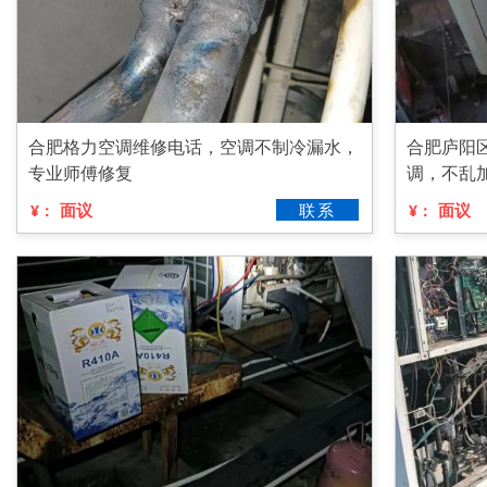
合肥格力空调维修电话，空调不制冷漏水，
合肥庐阳
专业师傅修复
调，不乱
面议
联系
面议
¥：
¥：