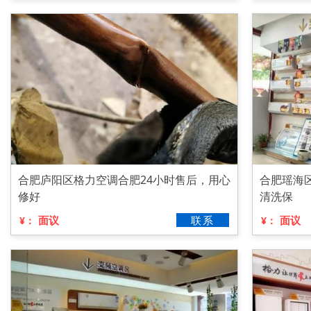
合肥庐阳区格力空调合肥24小时售后，用心
合肥瑶海
修好
清洗保
面议
联系
面议
¥：
¥：