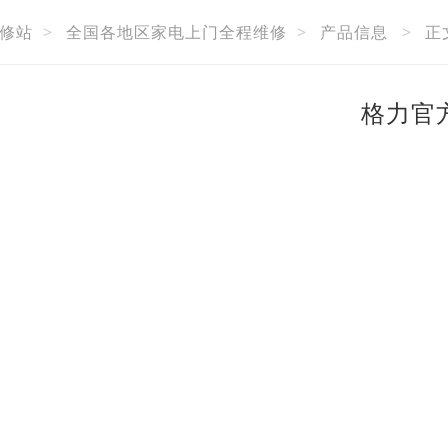
修站
>
全国各地区家电上门全程维修
>
产品信息
>
正
格力官