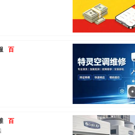
服
百
维
百
话