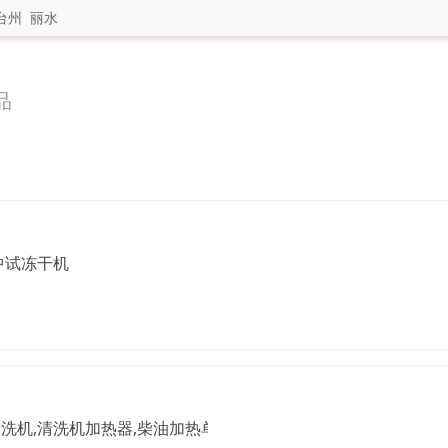
台州
丽水
品
中试冻干机
洗机,清洗机加热器,柴油加热单元,燃气加热