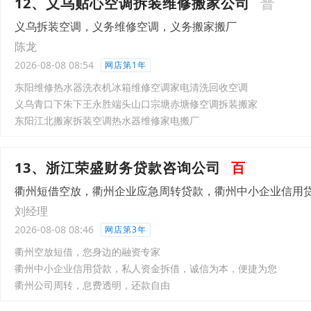
12、义乌贴心空调拆装维修搬家公司
普
义乌拆装空调，义务维修空调，义务搬家搬厂
陈龙
2026-08-08 08:54
网店第1年
东阳维修热水器洗衣机冰箱维修空调家电清洗回收空调
义乌青口下朱下王永胜端头山口宗塘赤塘修空调拆装搬家
东阳江北搬家拆装空调热水器维修家电搬厂
13、浙江荣盛财务贷款咨询公司
百
衢州短借空放，衢州企业应急周转贷款，衢州中小企业信用
刘经理
2026-08-08 08:46
网店第3年
衢州空放短借，您身边的融资专家
衢州中小企业信用贷款，私人资金拆借，诚信为本，便捷为您
衢州公司周转，息费透明，还款自由