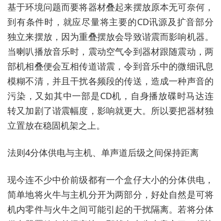
基于环境问题而要将器材叠起来摆放原本无可奈何，
到有条件时，就应尽量将主要的CD讯源及扩音部分
独立来摆放，因为重叠摆放会导致谐震而影响机器。
当喇叭播放音乐时，震动空气令到器材跟随震动，两
部机相叠便会互相传道谐震，令到音乐中的微细讯息
模糊不清，并且干扰各频段的传送，造成一种声音的
污染，又如其中一部是CD机，自身播放碟时马达连
转又加剧了谐震幅度，影响就更大。所以要把器材独
立置放在稳固机架之上。
法则4分体供电与主机、单声道后级之间保持距离
现今连不少中价前级都有一个盒仔大小的分体供电，
简单地将火牛与主机分开为两部分，好处自然是可将
机内零件与火牛之间可能引起的干扰隔离。若将分体