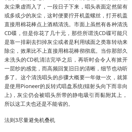
灰尘乘虚而入了，一段日子下来，唱头表面定然留有
或多或少的灰尘，这时便要拧开机盖螺丝，打开机盖
直接用棉花棒点上酒精清洗。市面上虽然有各种清洗
CD碟，但是你花了几十元，那些所谓洗CD碟可能只
是靠一排刷去扫掉灰尘或者是利用绒面之类靠转动来
除尘，效果比不上直接用棉花棒彻彻底。当你那部久
未洗头的CD机清洁完毕之后，再听时会令人有掀开
一层纱的感觉，而高频回复旧日的清晰，细节也动听
多了。这个清洗唱头的步骤大概要一年做一次，就算
是使用Pioneer的反转式唱盘系统(镭射头向下而非向
上)，灰尘仍会被唱头所带的静电吸引而黏附其上，
所以这工夫也还是不能省的。
法则3尽量避免机叠机