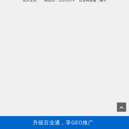
技术支持： 网店ID：35235319 百业网客服：杨宇
升级百业通，享GEO推广