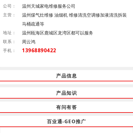
公司：
温州天城家电维修服务公司
主营：
温州煤气灶维修 油烟机 维修清洗空调修加液清洗拆装
马桶疏通等
地址：
温州瓯海区鹿城区龙湾区都可以服务
联系：
周云鸿
13968890422
手机：
产品信息
产品知识
有问有答
百业通-GEO推广