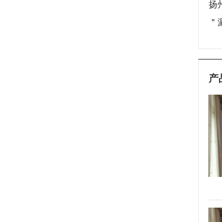
扬
＂
产