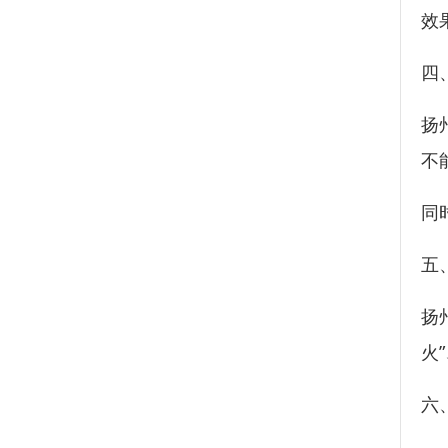
效
四
扬
不
同
五
扬
火
六