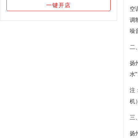
一键开店
空
调
噪
二
扬
水
注
机
三
扬