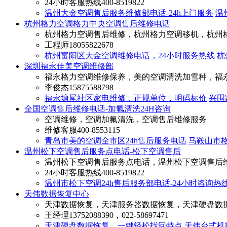
24小时客服热线
400-8519822
温州大金空调售后服务维修部电话-24h上门服务
温
杭州格力空调格力中央空调售后维修电话
杭州格力空调售后维修，杭州格力空调移机，杭州
工程师
18055822678
杭州富阳区大金空调维修电话，24小时服务热线
杭
深圳福永佳美空调维修部
福永格力空调维修保养，美的空调清洗加雪种，福
李俊杰
15875588798
福永塘尾社区家电维修，正规单位，明码标价
兴围
全国空调售后维修电话-加氟清洗24H咨询
空调维修，空调加氟清洗，空调售后维修服务
维修客服
400-8553115
青岛市美的空调全市区24h售后服务电话
马鞍山市
温州松下空调售后服务点电话-松下空调售后
温州松下空调售后服务点电话，温州松下空调售后
24小时客服热线
400-8519822
温州市松下空调24h售后服务部电话-24小时咨询热
天伟数据恢复中心
天津数据恢复，天津服务器数据恢复，天津硬盘数
王经理
13752088390，022-58697471
天津硬盘数据恢复，一键轻松找回特点
天伟台式机