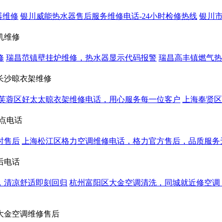
器维修
银川威能热水器售后服务维修电话-24小时检修热线
银川市
机维修
修
瑞昌范镇壁挂炉维修，热水器显示代码报警
瑞昌高丰镇燃气热
长沙晾衣架维修
芙蓉区好太太晾衣架维修电话，用心服务每一位客户
上海奉贤区
点电话
时售后
上海松江区格力空调维修电话，格力官方售后，品质服务
后电话
，清凉舒适即刻回归
杭州富阳区大金空调清洗，同城就近修空调
大金空调维修售后