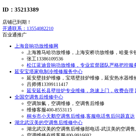
ID：35213389
店铺已到期！
开通联系：
13554082210
百业通推广
上海音响功放维修网
上海雅马哈功放维修，上海安桥功放维修，哈曼卡
张工
13386109536
松江蓝迪音响功放维修，专业监督团队严格把控服
延安宝塔家电制冷维修服务中心
延安壁挂炉维修，宝塔壁挂炉维修，延安热水器维
吕师傅
13399111417
延安延长县壁挂炉专业维修，急速上门，收费合理
全国空调售后维修中心
空调加氟，空调维修，空调售后维修
维修客服
400-8553115
桐乡市小天鹅空调售后维修,客服电话售后问题直达
湖北武汉美的空调售后维修中心
湖北武汉美的空调售后维修部电话-武汉美的空调售
空调维修在线客服
400-9916692