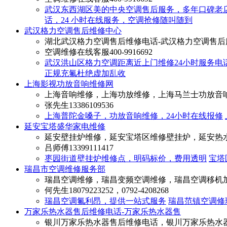
武汉东西湖区美的中央空调售后服务，多年口碑老
话，24 小时在线服务，空调抢修随叫随到
武汉格力空调售后维修中心
湖北武汉格力空调售后维修电话-武汉格力空调售后
空调维修在线客服
400-9916692
武汉洪山区格力空调距离近上门维修24小时服务电
正规充氟杜绝虚加乱收
上海影视功放音响维修网
上海音响维修，上海功放维修，上海马兰士功放音
张先生
13386109536
上海普陀金嗓子，功放音响维修，24小时在线报修
延安宝塔盛华家电维修
延安壁挂炉维修，延安宝塔区维修壁挂炉，延安热
吕师傅
13399111417
枣园街道壁挂炉维修点，明码标价，费用透明
宝塔
瑞昌市空调维修服务部
瑞昌空调维修，瑞昌变频空调维修，瑞昌空调移机
何先生
18079223252，0792-4208268
瑞昌空调氟利昂，提供一站式服务
瑞昌范镇空调修
万家乐热水器售后维修电话-万家乐热水器售
银川万家乐热水器售后维修电话，银川万家乐热水