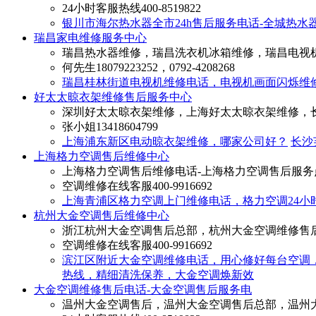
24小时客服热线
400-8519822
银川市海尔热水器全市24h售后服务电话-全城热水
瑞昌家电维修服务中心
瑞昌热水器维修，瑞昌洗衣机冰箱维修，瑞昌电视
何先生
18079223252，0792-4208268
瑞昌桂林街道电视机维修电话，电视机画面闪烁维
好太太晾衣架维修售后服务中心
深圳好太太晾衣架维修，上海好太太晾衣架维修，
张小姐
13418604799
上海浦东新区电动晾衣架维修，哪家公司好？
长沙
上海格力空调售后维修中心
上海格力空调售后维修电话-上海格力空调售后服务
空调维修在线客服
400-9916692
上海青浦区格力空调上门维修电话，格力空调24小
杭州大金空调售后维修中心
浙江杭州大金空调售后总部，杭州大金空调维修售
空调维修在线客服
400-9916692
滨江区附近大金空调维修电话，用心修好每台空调
热线，精细清洗保养，大金空调焕新效
大金空调维修售后电话-大金空调售后服务电
温州大金空调售后，温州大金空调售后总部，温州